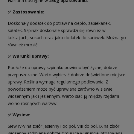
Nasiona dostępne w
250g opakowaniu.
✅ Zastosowanie:
Doskonały dodatek do potraw na ciepło, zapiekanek,
sałatek. Szpinak doskonale sprawdzi się również w
koktajlach, sokach oraz jako dodatek do surówek. Można go
również mrozić.
✅ Warunki uprawy:
Podłoże do uprawy szpinaku powinno być żyzne, dobrze
przepuszczalne. Warto wybierać dobrze doświetlone miejsce
uprawy. Roślina wymaga regularnego podlewania. Z
powodzeniem może być uprawiana zarówno w siewie
wiosennym jak i jesiennym. Warto siać ją między rzędami
wolno rosnących warzyw.
✅ Wysiew:
Siew IV-V na zbiór jesienny i od poł. VIII do poł. IX na zbiór
wiosenny. Odmiana dobrze zimująca w gruncie. Stosowana