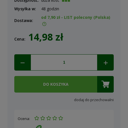
Dostępność:
duża ilość
Wysyłka w:
48 godzin
od 7,90 zł
- LIST polecony
(Polska)
Dostawa:
Cena nie zawiera ewentualnych kosztów płatności
14,98 zł
Cena:
DO KOSZYKA
dodaj do przechowalni
Ocena: