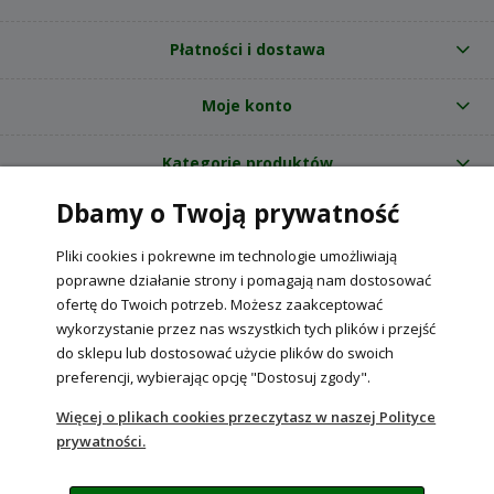
Płatności i dostawa
Moje konto
Kategorie produktów
Dbamy o Twoją prywatność
O nas
Pliki cookies i pokrewne im technologie umożliwiają
Internetowy sklep ogrodniczy z nasionami RajOgrodnika.pl
|
poprawne działanie strony i pomagają nam dostosować
NIP: 6090037061, REGON: 260240470 | Czarnca, ul. Tęczowa 31, 29-100
ofertę do Twoich potrzeb. Możesz zaakceptować
Włoszczowa
wykorzystanie przez nas wszystkich tych plików i przejść
do sklepu lub dostosować użycie plików do swoich
preferencji, wybierając opcję "Dostosuj zgody".
POKAŻ PEŁNĄ WERSJĘ STRONY
Więcej o plikach cookies przeczytasz w naszej Polityce
prywatności.
Sklep internetowy Shoper Premium