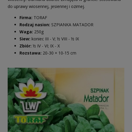
do uprawy wiosennej, jesiennej i ozimej.
Firma:
TORAF
Rodzaj nasion:
SZPIANKA MATADOR
Waga:
250g
Siew:
koniec III - V; ½ VIII - ½ IX
Zbiór:
½ IV - VI; IX - X
Rozstawa:
20-30 × 10-15 cm