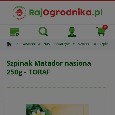
»
»
»
»
Nasiona
Nasiona warzyw
Szpinak
Szpinak 
Szpinak Matador nasiona
250g - TORAF