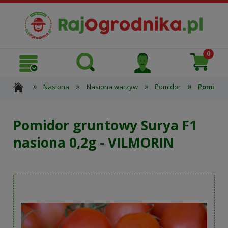
»
»
»
»
Nasiona
Nasiona warzyw
Pomidor
Pomidor 
Pomidor gruntowy Surya F1
nasiona 0,2g - VILMORIN