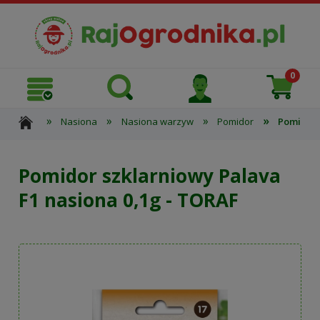
»
»
»
»
Nasiona
Nasiona warzyw
Pomidor
Pomidor 
Pomidor szklarniowy Palava
F1 nasiona 0,1g - TORAF