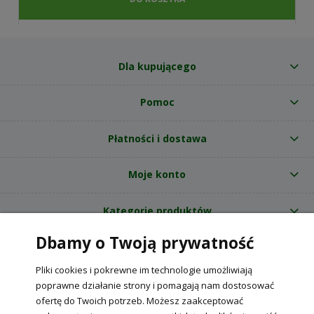
Dla kupującego
Pomoc
Płatności i dostawa
Moje konto
Kategorie produktów
Dbamy o Twoją prywatność
O nas
Pliki cookies i pokrewne im technologie umożliwiają
Internetowy sklep ogrodniczy z nasionami RajOgrodnika.pl
|
poprawne działanie strony i pomagają nam dostosować
NIP: 6090037061, REGON: 260240470 | Czarnca, ul. Tęczowa 31, 29-100
ofertę do Twoich potrzeb. Możesz zaakceptować
Włoszczowa