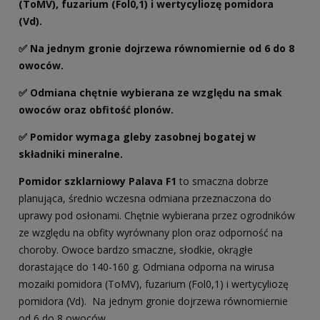
(ToMV), fuzarium (Fol0,1) i wertycyliozę pomidora
(Vd).
✅ Na jednym gronie dojrzewa równomiernie od 6 do 8
owoców.
✅ Odmiana chętnie wybierana ze względu na smak
owoców oraz obfitość plonów.
✅ Pomidor wymaga gleby zasobnej bogatej w
składniki mineralne.
Pomidor szklarniowy Palava F1
to smaczna dobrze
planująca, średnio wczesna odmiana przeznaczona do
uprawy pod osłonami. Chętnie wybierana przez ogrodników
ze względu na obfity wyrównany plon oraz odporność na
choroby. Owoce bardzo smaczne, słodkie, okrągłe
dorastające do 140-160 g. Odmiana odporna na wirusa
mozaiki pomidora (ToMV), fuzarium (Fol0,1) i wertycyliozę
pomidora (Vd). Na jednym gronie dojrzewa równomiernie
od 6 do 8 owoców.