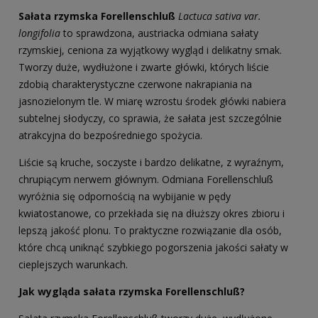
Sałata rzymska Forellenschluß
Lactuca sativa var.
longifolia
to sprawdzona, austriacka odmiana sałaty
rzymskiej, ceniona za wyjątkowy wygląd i delikatny smak.
Tworzy duże, wydłużone i zwarte główki, których liście
zdobią charakterystyczne czerwone nakrapiania na
jasnozielonym tle. W miarę wzrostu środek główki nabiera
subtelnej słodyczy, co sprawia, że sałata jest szczególnie
atrakcyjna do bezpośredniego spożycia.
Liście są kruche, soczyste i bardzo delikatne, z wyraźnym,
chrupiącym nerwem głównym. Odmiana Forellenschluß
wyróżnia się odpornością na wybijanie w pędy
kwiatostanowe, co przekłada się na dłuższy okres zbioru i
lepszą jakość plonu. To praktyczne rozwiązanie dla osób,
które chcą uniknąć szybkiego pogorszenia jakości sałaty w
cieplejszych warunkach.
Jak wygląda sałata rzymska Forellenschluß?