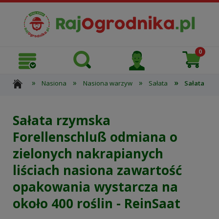
»
»
»
»
Nasiona
Nasiona warzyw
Sałata
Sałata rzy
Sałata rzymska
Forellenschluß odmiana o
zielonych nakrapianych
liściach nasiona zawartość
opakowania wystarcza na
około 400 roślin - ReinSaat