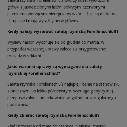
Sałata rzymska Forellenschluß tworzy duże, wydłużone
główki z jasnozielonymi liśćmi pokrytymi czerwonymi
plamkami tworzącymi nieregularny wzór. Liście są delikatne,
chrupiące i mają wyraźny nerw główny.
Kiedy należy wysiewać sałatę rzymską Forellenschluß?
Wysiew nasion wykonuje się od grudnia do marca. W
przypadku wczesnej uprawy zaleca się przygotowanie
rozsady w szklarni.
Jakie warunki uprawy są wymagane dla sałaty
rzymskiej Forellenschluß?
Sałata rzymska Forellenschluß najlepiej rośnie na stanowisku
słonecznym lub lekko półcienistym. Wymaga gleby żyznej,
przepuszczalnej i umiarkowanie wilgotnej oraz regularnego
podlewania.
Kiedy zbierać sałatę rzymską Forellenschluß?
Zbiór przypada od maja do czerwca. Najlepiej zbierać