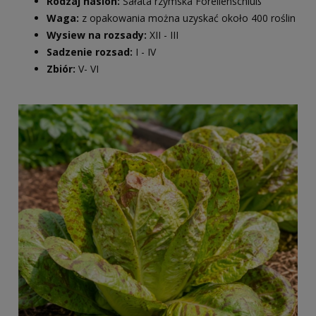
Rodzaj nasion:
Sałata rzymska Forellenschluß
Waga:
z opakowania można uzyskać około 400 roślin
Wysiew na rozsady:
XII - III
Sadzenie rozsad:
I - IV
Zbiór:
V- VI