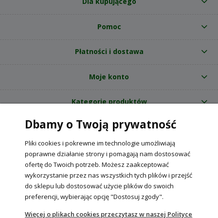
Dla kupującego
Pomoc
Płatności i dostawa
Moje konto
Kategorie produktów
Dbamy o Twoją prywatność
O nas
Pliki cookies i pokrewne im technologie umożliwiają
Internetowy sklep ogrodniczy z nasionami RajOgrodnika.pl
|
poprawne działanie strony i pomagają nam dostosować
NIP: 6090037061, REGON: 260240470 | Czarnca, ul. Tęczowa 31, 29-100
ofertę do Twoich potrzeb. Możesz zaakceptować
Włoszczowa
wykorzystanie przez nas wszystkich tych plików i przejść
do sklepu lub dostosować użycie plików do swoich
preferencji, wybierając opcję "Dostosuj zgody".
POKAŻ PEŁNĄ WERSJĘ STRONY
Więcej o plikach cookies przeczytasz w naszej Polityce