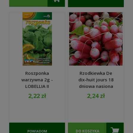
O
DOSTĘPNOŚCI
Roszponka
Rzodkiewka De
warzywna 2g -
dix-huit jours 18
LOBELLIA II
dniowa nasiona
7,5g - W. Legutko
2,22 zł
2,24 zł
DO KOSZYKA
POWIADOM