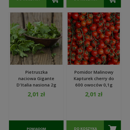
Pietruszka
Pomidor Malinowy
naciowa Gigante
Kapturek cherry do
D'Italia nasiona 2g
600 owoców 0,1g
- TORAF
nasiona TORSEED
2,01 zł
2,01 zł
DO KOSZYKA
POWIADOM