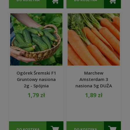
Ogórek Śremski F1
Marchew
Gruntowy nasiona
Amsterdam 3
2g - Spójnia
nasiona 5g DUŻA
PACZKA - Raj
1,79 zł
1,89 zł
Ogrodnika
DO KOSZYKA
DO KOSZYKA