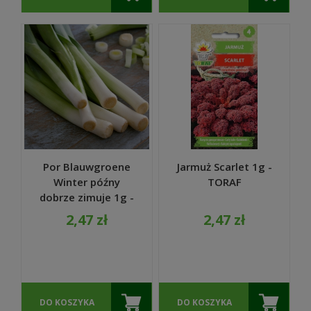
Por Blauwgroene
Jarmuż Scarlet 1g -
Winter późny
TORAF
dobrze zimuje 1g -
TORAF
2,47 zł
2,47 zł
DO KOSZYKA
DO KOSZYKA