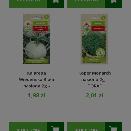
Kalarepa
Koper Monarch
Wiedeńska Biała
nasiona 2g -
nasiona 2g -
TORAF
TORAF
1,98 zł
2,01 zł
DO KOSZYKA
DO KOSZYKA