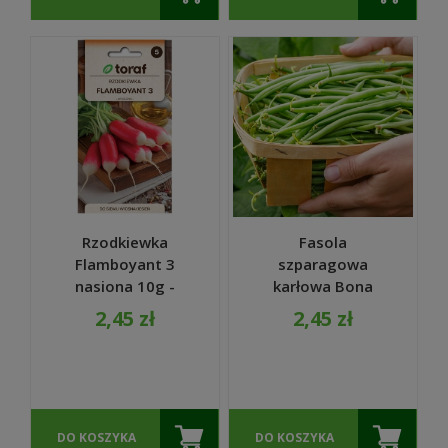
Rzodkiewka
Fasola
Flamboyant 3
szparagowa
nasiona 10g -
karłowa Bona
TORAF
nasiona 30g -
2,45 zł
2,45 zł
TORAF
DO KOSZYKA
DO KOSZYKA