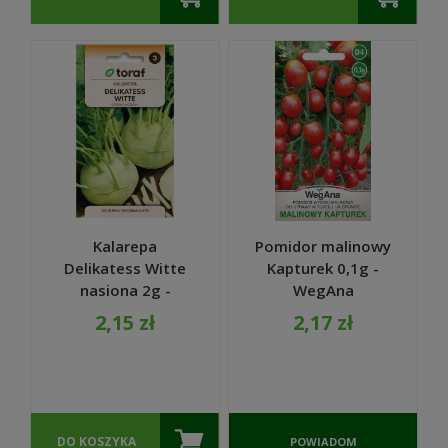
Kalarepa
Pomidor malinowy
Delikatess Witte
Kapturek 0,1g -
nasiona 2g -
WegAna
TORAF
2,15 zł
2,17 zł
DO KOSZYKA
POWIADOM