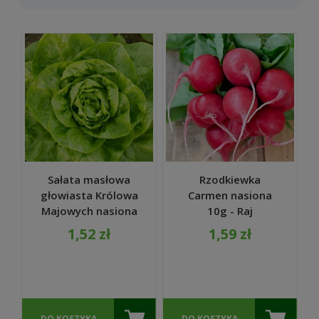
wie, jak wspaniale one smakują.
Marchewka, rzodkiewka, buraczki czy
sałata z własnego warzywnika to zdrowy
posiłek i rozkosz dla podniebienia. Sama
uprawa nie jest trudna. Nasiona
pochodzące od uznanych producentów,
są gwarancją obfitych wschodów i
satysfakcjonujących plonów.
Co ważne, do stworzenia warzywnika nie
potrzeba wielkiej przestrzeni. Wybrane
gatunki warzyw będą doskonale rosnąć
Sałata masłowa
Rzodkiewka
również na balkonie, czy tarasie.
głowiasta Królowa
Carmen nasiona
Majowych nasiona
10g - Raj
2g - Raj Ogrodnika
Ogrodnika
1,52 zł
1,59 zł
DO KOSZYKA
DO KOSZYKA