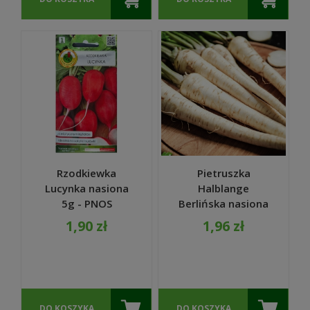
Rzodkiewka
Pietruszka
Lucynka nasiona
Halblange
5g - PNOS
Berlińska nasiona
5g DUŻA PACZKA
1,90 zł
1,96 zł
NASION - Raj
Ogrodnika
DO KOSZYKA
DO KOSZYKA