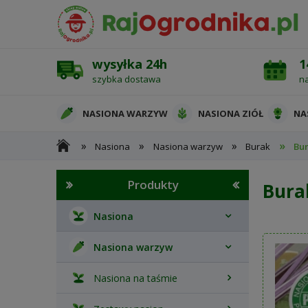
wysyłka 24h
1
szybka dostawa
n
NASIONA WARZYW
NASIONA ZIÓŁ
NA
»
»
»
»
Nasiona
Nasiona warzyw
Burak
Bu
OCHRONA ROŚLIN
Produkty
Bura
Nasiona
Nasiona warzyw
Nasiona na taśmie