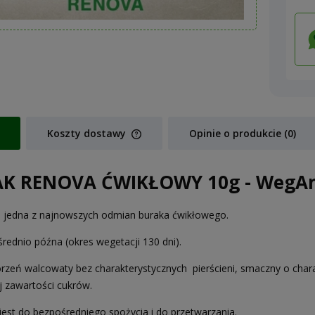
Koszty dostawy
Opinie o produkcie (0)
Cena nie zawiera ewentualnych koszt
K RENOVA ĆWIKŁOWY 10g - WegA
płatności
 jedna z najnowszych odmian buraka ćwikłowego.
rednio późna (okres wegetacji 130 dni).
rzeń walcowaty bez charakterystycznych pierścieni, smaczny o ch
j zawartości cukrów.
jest do bezpośredniego spożycia i do przetwarzania.