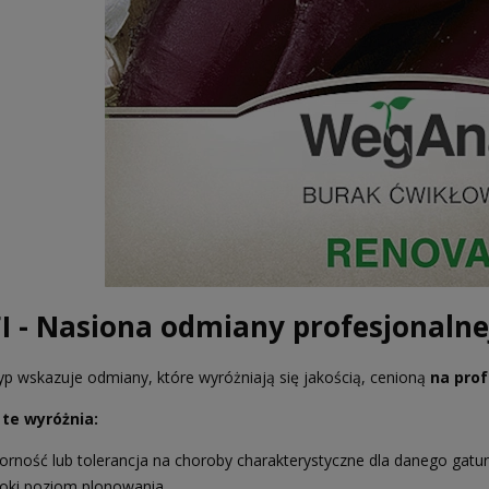
I - Nasiona odmiany profesjonalne
yp wskazuje odmiany, które wyróżniają się jakością, cenioną
na prof
te wyróżnia:
orność lub tolerancja na choroby charakterystyczne dla danego gatu
oki poziom plonowania