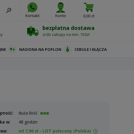
Kontakt
Konto
0,00 zł
bezpłatna dostawa
ny
zrób zakupy na min. 150zł
JNE
NASIONA NA POPLON
CEBULE I KŁĄCZA
pność:
duża ilość
ka w:
48 godzin
awa:
od 7,90 zł
- LIST polecony
(Polska)