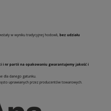
wstały w wyniku tradycyjnej hodowli,
bez udziału
i i nr partii na opakowaniu gwarantujemy jakość i
ne dla danego gatunku.
zęsto uprawianych przez producentów towarowych.