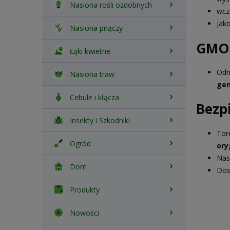
Nasiona rośli ozdobnych
wcz
jak
Nasiona pnączy
GMO
Łąki kwietne
Odm
Nasiona traw
gen
Cebule i kłącza
Bezp
Insekty i Szkodniki
Tor
Ogród
ory
Nas
Dom
Dos
Produkty
Nowości