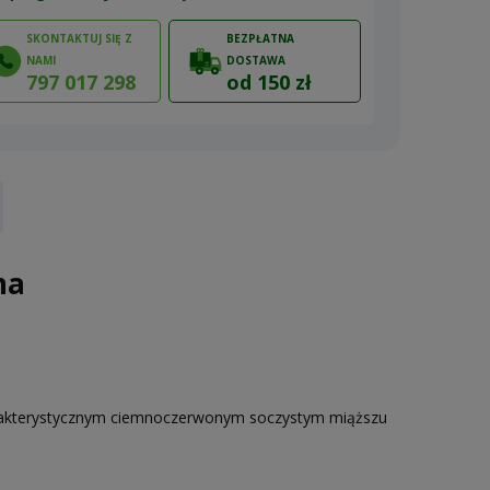
SKONTAKTUJ SIĘ Z
BEZPŁATNA
NAMI
DOSTAWA
797 017 298
od 150 zł
ów
na
arakterystycznym ciemnoczerwonym soczystym miąższu