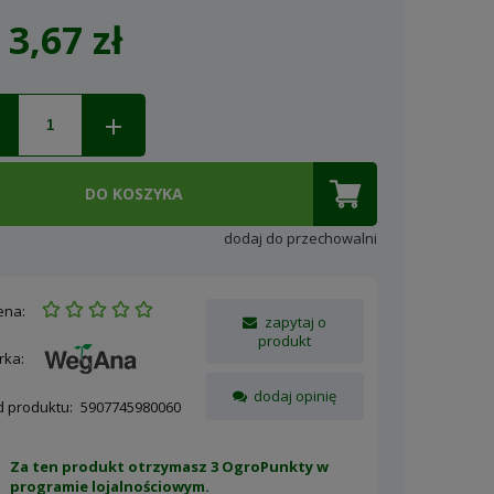
3,67 zł
Cena nie zawiera ewentualnych
kosztów płatności
DO KOSZYKA
dodaj do przechowalni
ena:
zapytaj o
produkt
rka:
dodaj opinię
d produktu:
5907745980060
Za ten produkt otrzymasz 3 OgroPunkty w
programie lojalnościowym
.