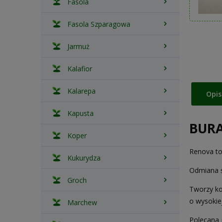
Fasola
Fasola Szparagowa
Jarmuż
Kalafior
Kalarepa
Opis
Kapusta
BURA
Koper
Renova to
Kukurydza
Odmiana ś
Groch
Tworzy ko
o wysokie
Marchew
Polecana 