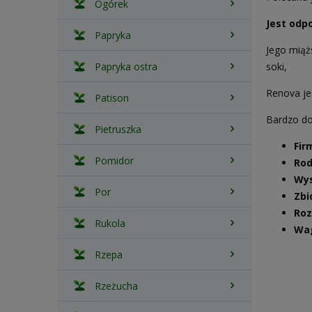
Ogórek
Jest odp
Papryka
Jego miąż
Papryka ostra
soki,
Renova je
Patison
Bardzo do
Pietruszka
Fir
Pomidor
Rod
Wys
Por
Zbi
Roz
Rukola
Wa
Rzepa
Rzeżucha