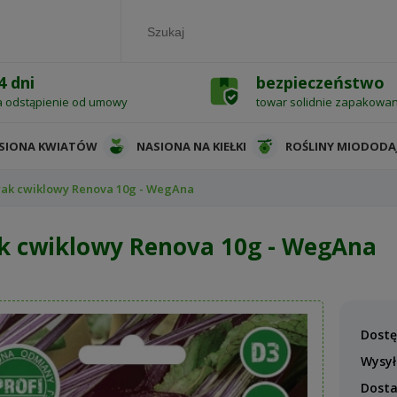
4 dni
bezpieczeństwo
a odstąpienie od umowy
towar solidnie zapakowa
SIONA KWIATÓW
NASIONA NA KIEŁKI
ROŚLINY MIODODA
rak cwiklowy Renova 10g - WegAna
k cwiklowy Renova 10g - WegAna
Dostę
Wysył
Dost