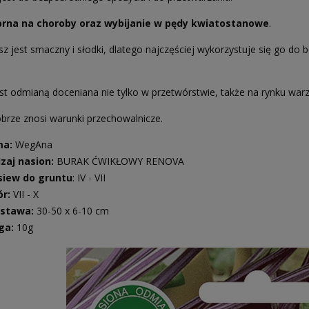
orna na choroby oraz wybijanie w pędy kwiatostanowe
.
sz jest smaczny i słodki, dlatego najczęściej wykorzystuje się go do
st odmianą doceniana nie tylko w przetwórstwie, także na rynku warz
brze znosi warunki przechowalnicze.
ma:
WegAna
zaj nasion:
BURAK ĆWIKŁOWY RENOVA
iew do gruntu
: IV - VII
ór:
VII - X
stawa:
30-50 x 6-10 cm
ga:
10g