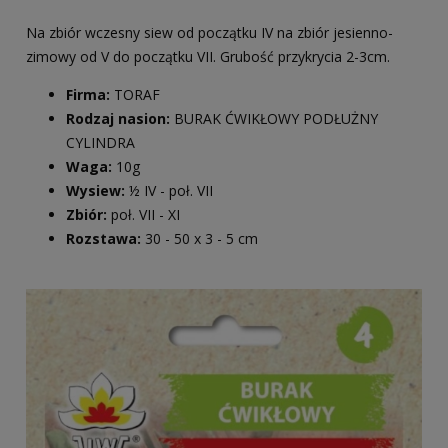
Na zbiór wczesny siew od początku IV na zbiór jesienno-
zimowy od V do początku VII. Grubość przykrycia 2-3cm.
Firma:
TORAF
Rodzaj nasion:
BURAK ĆWIKŁOWY PODŁUŻNY
CYLINDRA
Waga:
10g
Wysiew:
½ IV - poł. VII
Zbiór:
poł. VII - XI
Rozstawa:
30 - 50 x 3 - 5 cm