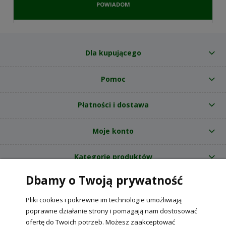
POWIADOM
O
DOSTĘPNOŚCI
Dla kupującego
Pomoc
Płatności i dostawa
Moje konto
Kategorie produktów
Dbamy o Twoją prywatność
O nas
Pliki cookies i pokrewne im technologie umożliwiają
Internetowy sklep ogrodniczy z nasionami RajOgrodnika.pl
|
poprawne działanie strony i pomagają nam dostosować
NIP: 6090037061, REGON: 260240470 | Czarnca, ul. Tęczowa 31, 29-100
ofertę do Twoich potrzeb. Możesz zaakceptować