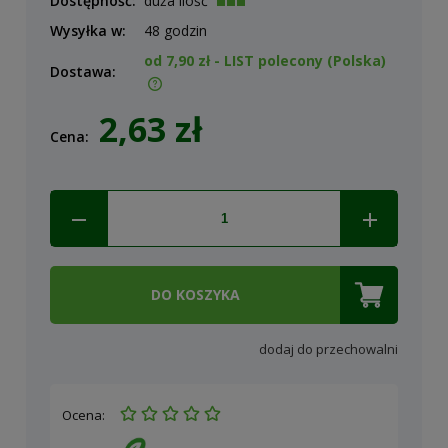
Dostępność:
duża ilość
Wysyłka w:
48 godzin
od 7,90 zł
- LIST polecony
(Polska)
Dostawa:
Cena nie zawiera ewentualnych kosztów płatności
2,63 zł
Cena:
DO KOSZYKA
dodaj do przechowalni
Ocena: