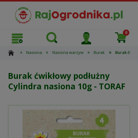
»
»
»
»
Nasiona
Nasiona warzyw
Burak
Burak ćwik
Burak ćwikłowy podłużny
Cylindra nasiona 10g - TORAF